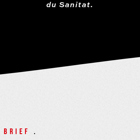
du Sanitat.
BRIEF
.